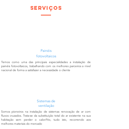
serviços
Painéis
fotovoltaicos
Temos como uma das principais especialidades a instalação de
painéis fotovoltaicos, trabalhando com os melhores parceiros a nível
nacional de forma a satisfazer a necessidade o cliente
Sistemas de
ventilação
Somos pioneiros na instalação de sistemas renovação de ar com
fluxos cruzados. Trata-se da substituição total do ar existente na sua
habitação sem perder o calor/frio, tudo isto, recorrendo aos
melhores materiais do mercado