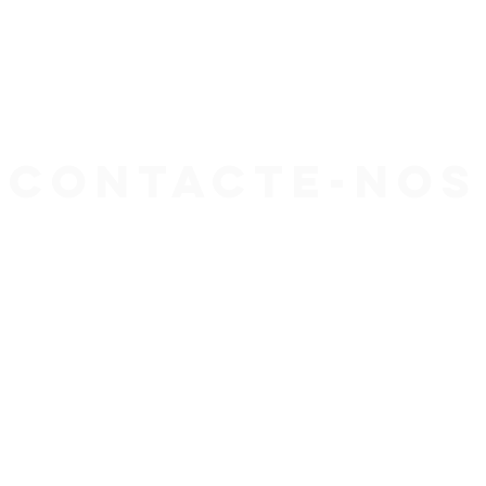
contacte-nos
 Domingues
Morada:
ol.pt
Rua da Corujeira, 470
963 581 214
4740-442 Forjães, Esposend
de móvel nacional)
53 877 135
de móvel nacional)