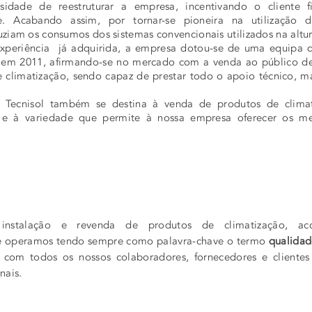
ssidade de reestruturar a empresa, incentivando o cliente f
. Acabando assim, por tornar-se pioneira na utilização d
uziam os consumos dos sistemas convencionais utilizados na altur
periência já adquirida, a empresa dotou-se de uma equipa de
l em 2011, afirmando-se no mercado com a venda ao público d
e climatização, sendo capaz de prestar todo o apoio técnico, m
Tecnisol também se destina à venda de produtos de climati
e à variedade que permite à nossa empresa oferecer os mel
a instalação e revenda de produtos de climatização, 
e operamos tendo sempre como palavra-chave o termo
qualida
 com todos os nossos colaboradores, fornecedores e cliente
nais.