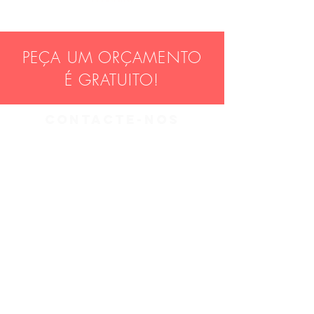
PEÇA UM ORÇAMENTO
​É GRATUITO!
contacte-nos
José Manuel Domingues
geral@tecnisol.pt
Tlm. (+351)
963 581 214
(Chamada para a rede móvel
nacional)
Tel. (+351)
253 877 135
(Chamada para a rede móvel
nacional)
Morada:
Rua da Corujeira, 470
4740-442
Forjães, Esposende